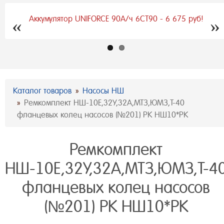
Аккумулятор UNIFORCE 90А/ч 6СТ90 - 6 675 руб!
Previous
Next
Каталог товаров
Насосы НШ
Ремкомплект НШ-10Е,32У,32А,МТЗ,ЮМЗ,Т-40
фланцевых колец насосов (№201) РК НШ10*РК
Ремкомплект
НШ-10Е,32У,32А,МТЗ,ЮМЗ,Т-4
фланцевых колец насосов
(№201) РК НШ10*РК