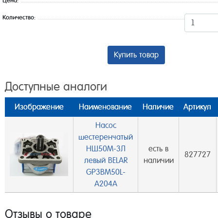
Цена:
Количество:
Купить товар
Доступные аналоги
Изображение
Наименование
Наличие
Артикул
Насос
шестеренчатый
НШ50М-3Л
есть в
827727
левый BELAR
наличии
GP3BM50L-
A204A
Отзывы о товаре