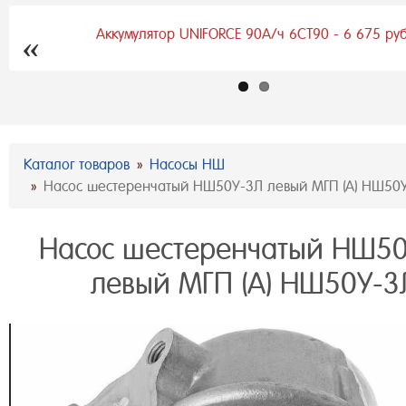
7
Аккумулятор UNIFORCE 90А/ч 6СТ90 - 6 675 руб
Previous
Каталог товаров
Насосы НШ
Насос шестеренчатый НШ50У-3Л левый МГП (А) НШ50
Насос шестеренчатый НШ5
левый МГП (А) НШ50У-3