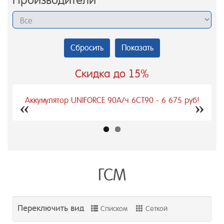
Производители
Сбросить
Показать
Скидка до 15%
Аккумулятор UNIFORCE 90А/ч 6СТ90 - 6 675 руб!
Пушка
Previous
Next
ГСМ
Переключить вид
Списком
Сеткой