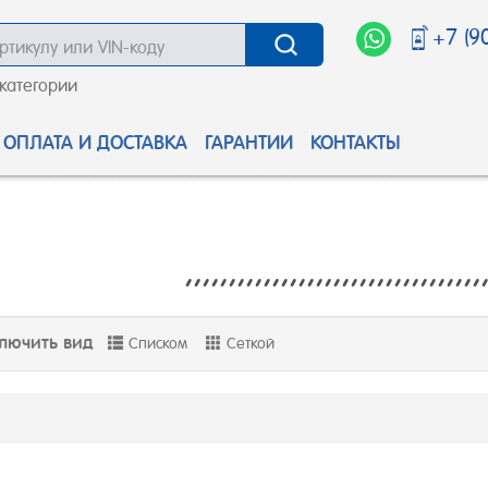
+7 (9
 категории
ОПЛАТА И ДОСТАВКА
ГАРАНТИИ
КОНТАКТЫ
,,,,,,,,,,,,,,,,,,,,,,,,,,,,,,,,,,
лючить вид
Списком
Сеткой