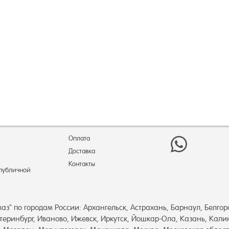
ловая 15кВт 588куб.м/ч
Аккумулятор UNIFORCE 90А/ч 6СТ90
 РЕСАНТА ТДП-15000 - 17
- 6 675 руб!
010 руб!
Оплата
Доставка
Контакты
 публичной
аз" по городам России: Архангельск, Астрахань, Барнаул, Белгор
атеринбург, Иваново, Ижевск, Иркутск, Йошкар-Ола, Казань, Кали