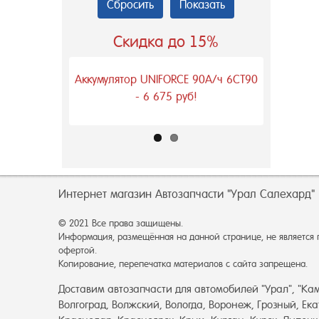
Сбросить
Показать
Скидка до 15%
т 588куб.м/ч
Аккумулятор UNIFORCE 90А/ч 6СТ90
Пушка теп
ДП-15000 - 17
- 6 675 руб!
дизельная
Интернет магазин Автозапчасти "Урал Салехард"
© 2021 Все права защищены.
Информация, размещённая на данной странице, не является
офертой.
Копирование, перепечатка материалов с сайта запрещена.
Доставим автозапчасти для автомобилей "Урал", "Кам
Волгоград, Волжский, Вологда, Воронеж, Грозный, Ек